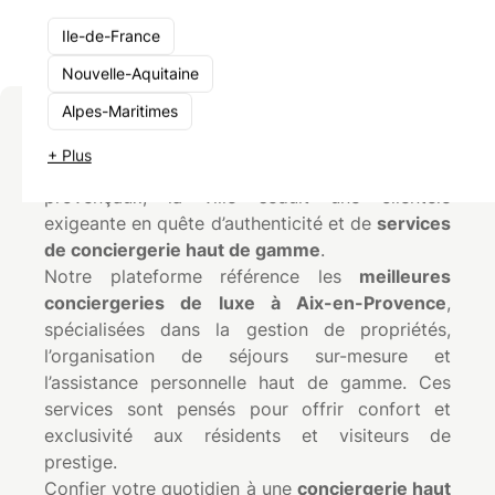
Ile-de-France
Nouvelle-Aquitaine
Alpes-Maritimes
Aix-en-Provence, ville d’art et d’histoire, incarne
le
raffinement à la française
. Entre ses ruelles
+ Plus
pavées, ses hôtels particuliers et ses marchés
provençaux, la ville séduit une clientèle
exigeante en quête d’authenticité et de
services
de conciergerie haut de gamme
.
Notre plateforme référence les
meilleures
conciergeries de luxe à Aix-en-Provence
,
spécialisées dans la gestion de propriétés,
l’organisation de séjours sur-mesure et
l’assistance personnelle haut de gamme. Ces
services sont pensés pour offrir confort et
exclusivité aux résidents et visiteurs de
prestige.
Confier votre quotidien à une
conciergerie haut