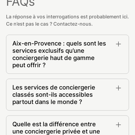
FAQs
La réponse à vos interrogations est probablement ici.
Ce n’est pas le cas ? Contactez-nous.
Aix-en-Provence : quels sont les
services exclusifs qu’une
conciergerie haut de gamme
peut offrir ?
Une conciergerie de luxe propose des services
exclusifs comme la réservation de jets privés,
Les services de conciergerie
l’accès à des événements VIP, des expériences
classés sont-ils accessibles
sur-mesure, la gestion de biens rares et
partout dans le monde ?
l’organisation de voyages ou événements
privés, le tout avec une discrétion absolue et un
Certains services sont disponibles à
réseau d’exception.
l’international, tandis que d’autres se
Quelle est la différence entre
concentrent sur des zones spécifiques. Chaque
une conciergerie privée et une