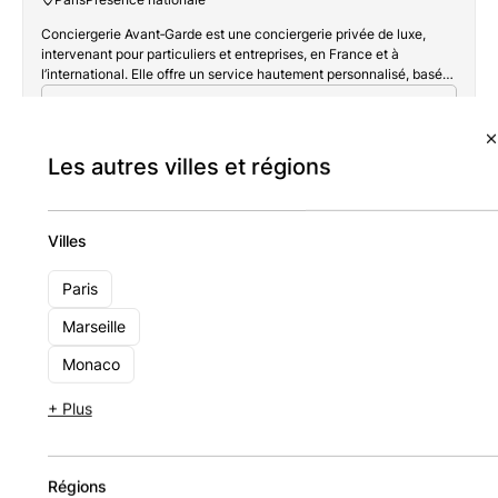
Conciergerie Avant‑Garde est une conciergerie privée de luxe,
intervenant pour particuliers et entreprises, en France et à
l’international. Elle offre un service hautement personnalisé, basé
sur la réactivité, la discrétion et l’excellence. Forte d’une expertise
Voir la conciergerie
éprouvée et d’un taux de satisfaction de 98 %, Avant-Garde
incarne la quintessence d’un luxe discret et exigeant.
Les autres villes et régions
Aucun résultat n'a été trouvé.
Villes
Il n'y a pas de résultats
Paris
correspondant à ces critères.
Essayez de modifier votre
Marseille
recherche.
Monaco
+ Plus
Voir tous les cabinets
Régions