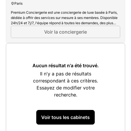
Paris
Premium Conciergerie est une conciergerie de luxe basée à Paris,
dédiée à offrir des services sur mesure à ses membres. Disponible
24h/24 et 7j/7, l'équipe répond à toutes les demandes, des plus
simples aux plus extravagantes, avec réactivité et discrétion.
Voir la conciergerie
Grâce à une approche humaine et personnalisée, Premium
Conciergerie facilite le quotidien de ses clients en anticipant leurs
besoins.
Aucun résultat n'a été trouvé.
Il n'y a pas de résultats
correspondant à ces critères.
Essayez de modifier votre
recherche.
Voir tous les cabinets