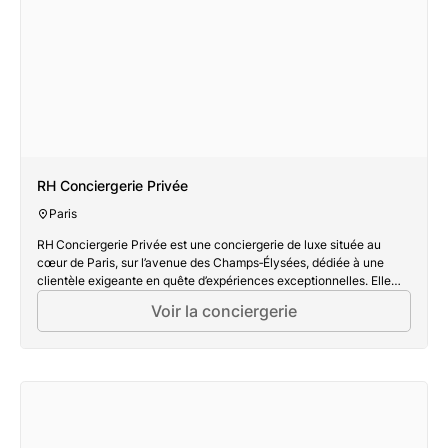
RH Conciergerie Privée
Paris
RH Conciergerie Privée est une conciergerie de luxe située au
cœur de Paris, sur l’avenue des Champs‑Élysées, dédiée à une
clientèle exigeante en quête d’expériences exceptionnelles. Elle
propose une assistance ultra‑personnalisée, combinant réactivité,
Voir la conciergerie
agilité et discrétion, pour une vie sublimée en toute simplicité. Sa
mission : prendre en charge chaque détail, offrir du temps, du
confort et créer des souvenirs inoubliables.