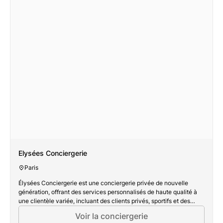
Elysées Conciergerie
Paris
Élysées Conciergerie est une conciergerie privée de nouvelle
génération, offrant des services personnalisés de haute qualité à
une clientèle variée, incluant des clients privés, sportifs et des
entreprises. Disponible 24h/24 et 7j/7, l'équipe s'engage à
Voir la conciergerie
répondre à toutes les demandes avec professionnalisme et