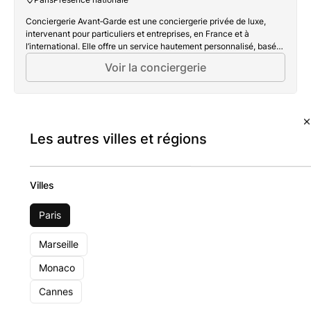
Conciergerie Avant‑Garde est une conciergerie privée de luxe,
intervenant pour particuliers et entreprises, en France et à
l’international. Elle offre un service hautement personnalisé, basé
sur la réactivité, la discrétion et l’excellence. Forte d’une expertise
Voir la conciergerie
éprouvée et d’un taux de satisfaction de 98 %, Avant-Garde
incarne la quintessence d’un luxe discret et exigeant.
Les autres villes et régions
Villes
Paris
Marseille
Monaco
Cannes