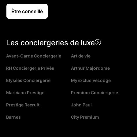
Être conseillé
Les conciergeries de luxe
Avant-Garde Conciergerie
Art de vie
RH Conciergerie Privée
Arthur Majordome
Elysées Conciergerie
MyExclusiveLodge
Marciano Prestige
Premium Conciergerie
Prestige Recruit
John Paul
Barnes
City Premium