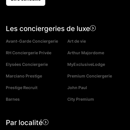
Les conciergeries de luxe
Avant-Garde Conciergerie
Art de vie
RH Conciergerie Privée
Arthur Majordome
Elysées Conciergerie
MyExclusiveLodge
Marciano Prestige
Premium Conciergerie
Prestige Recruit
John Paul
Barnes
City Premium
Par localité