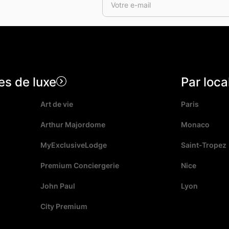
es de luxe
Par loca
Art de vie
Paris
Arthur Majordome
Monaco
MyExclusiveLodge
Saint-Tropez
Premium Conciergerie
Nice
John Paul
Lyon
City Premium