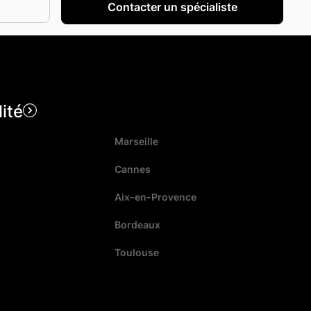
lité
Marseille
Cannes
Aix-en-Provence
Bordeaux
Toulouse