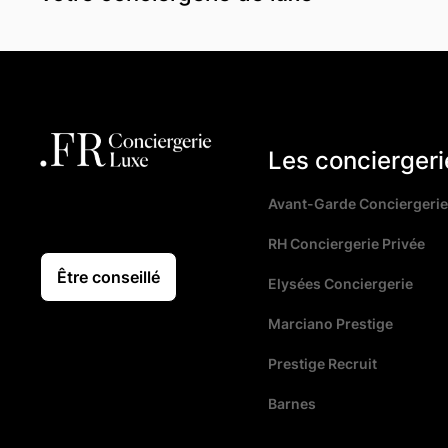
Les conciergeri
Avant-Garde Conciergerie
RH Conciergerie Privée
Être conseillé
Elysées Conciergerie
Marciano Prestige
Prestige Recruit
Barnes