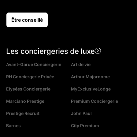
Être conseillé
Les conciergeries de luxe
Avant-Garde Conciergerie
Art de vie
RH Conciergerie Privée
Arthur Majordome
Elysées Conciergerie
MyExclusiveLodge
Marciano Prestige
Premium Conciergerie
Prestige Recruit
John Paul
Barnes
City Premium