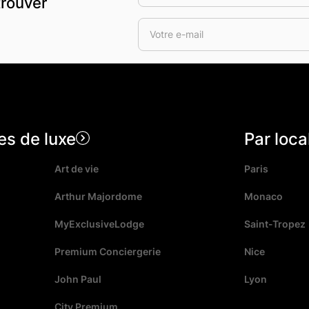
trouver
es de luxe
Par loca
Art de vie
Paris
Arthur Majordome
Monaco
MyExclusiveLodge
Saint-Tropez
Premium Conciergerie
Nice
John Paul
Lyon
City Premium