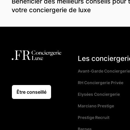
Bénéficier des meilleurs conseils pour 
votre conciergerie de luxe
Les conciergeri
Avant-Garde Conciergerie
RH Conciergerie Privée
Être conseillé
Elysées Conciergerie
Marciano Prestige
Prestige Recruit
Barnes