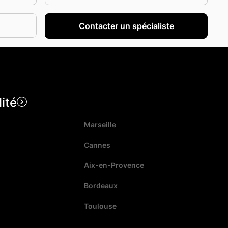
lité
Marseille
Cannes
Aix-en-Provence
Bordeaux
Toulouse