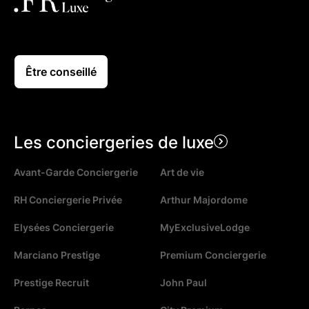
Être conseillé
Les conciergeries de luxe
Avant-Garde Conciergerie
Art de vie
RH Conciergerie Privée
Arthur Majordome
Elysées Conciergerie
MyExclusiveLodge
Marciano Prestige
Premium Conciergerie
Prestige Recruit
John Paul